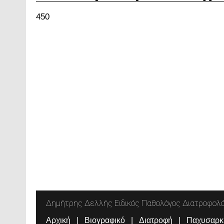
450
Δημήτρης Δελλής Ειδικός Παθολόγος Διατροφολ
Αρχική
Βιογραφικό
Διατροφή
Παχυσαρκ