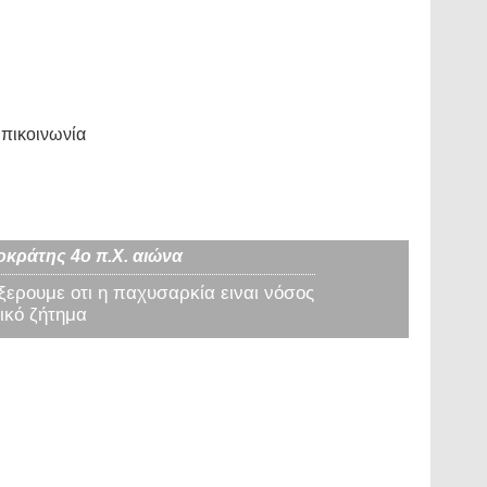
πικοινωνία
οκράτης 4ο π.Χ. αιώνα
 ξερουμε οτι η παχυσαρκία ειναι νόσος
ικό ζήτημα