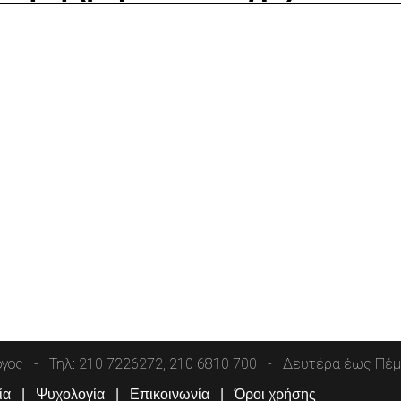
όγος
Τηλ: 210 7226272, 210 6810 700
Δευτέρα έως Πέμπ
ία
Ψυχολογία
Επικοινωνία
Όροι χρήσης