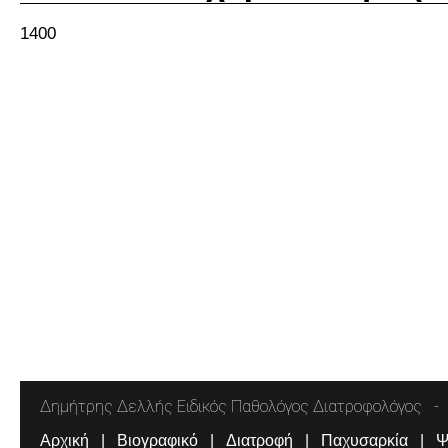
1400
Δημήτρης Δελλής Ειδικός Παθολόγος Διατροφολόγος
Αρχική
Βιογραφικό
Διατροφή
Παχυσαρκία
Ψ