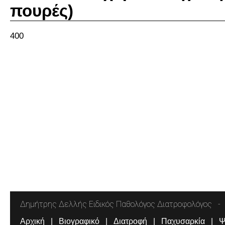
πουρές)
400
Δημήτρης Δελλής Ειδικός Παθολόγος Διατροφολόγος
Αρχική
Βιογραφικό
Διατροφή
Παχυσαρκία
Ψ