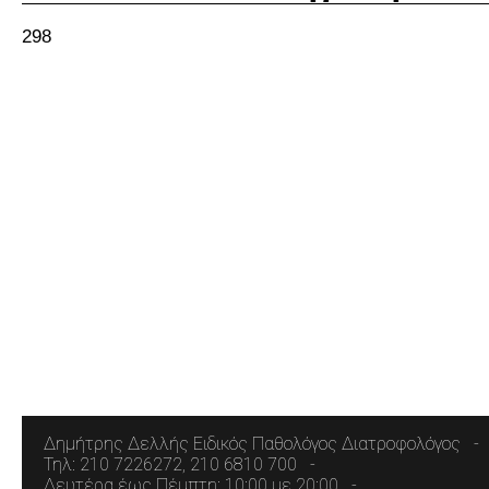
298
Δημήτρης Δελλής Ειδικός Παθολόγος Διατροφολόγος
Τηλ: 210 7226272, 210 6810 700
Δευτέρα έως Πέμπτη: 10:00 με 20:00