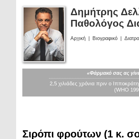
Δημήτρης Δελ
Παθολόγος Δι
Αρχική
Βιογραφικό
Διατρ
«Φάρμακό σας ας γίνε
2,5 χιλιάδες χρόνια πριν ο Ιπποκράτη
(WHO 1997
Σιρόπι φρούτων (1 κ. σ