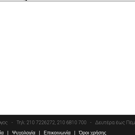
όγος
Τηλ: 210 7226272, 210 6810 700
Δευτέρα έως Πέμπ
ία
Ψυχολογία
Επικοινωνία
Όροι χρήσης