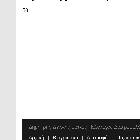
50
Δημήτρης Δελλής Ειδικός Παθολόγος Διατροφολ
Αρχική
Βιογραφικό
Διατροφή
Παχυσαρκ