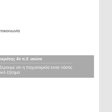
πικοινωνία
οκράτης 4ο π.Χ. αιώνα
 ξερουμε οτι η παχυσαρκία ειναι νόσος
ικό ζήτημα