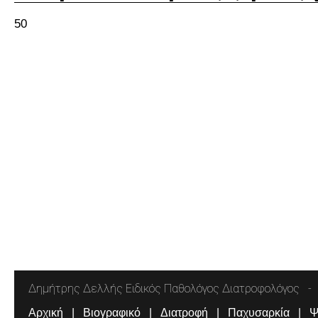
50
Δημήτρης Δελλής Ειδικός Παθολόγος Διατροφολόγος
Αρχική
Βιογραφικό
Διατροφή
Παχυσαρκία
Ψ