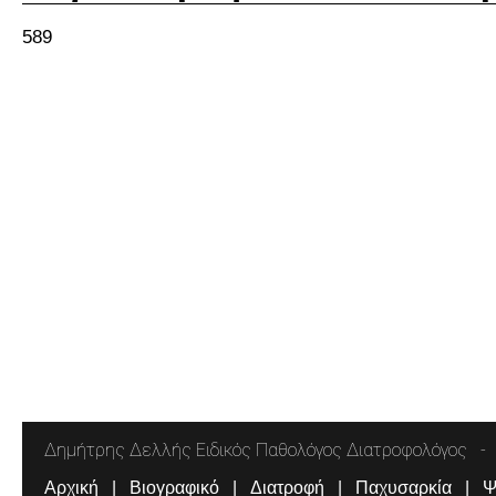
589
Δημήτρης Δελλής Ειδικός Παθολόγος Διατροφολόγος
Αρχική
Βιογραφικό
Διατροφή
Παχυσαρκία
Ψ