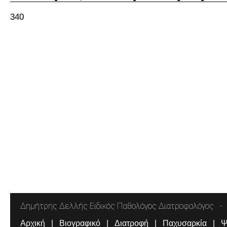
340
Δημήτρης Δελλής Ειδικός Παθολόγος Διατροφολόγος
Αρχική
Βιογραφικό
Διατροφή
Παχυσαρκία
Ψ