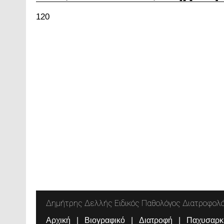
120
Δημήτρης Δελλής Ειδικός Παθολόγος Διατροφολ
Αρχική
Βιογραφικό
Διατροφή
Παχυσαρκ