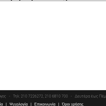
όγος
Τηλ: 210 7226272, 210 6810 700
Δευτέρα έως Πέμπ
ία
Ψυχολογία
Επικοινωνία
Όροι χρήσης