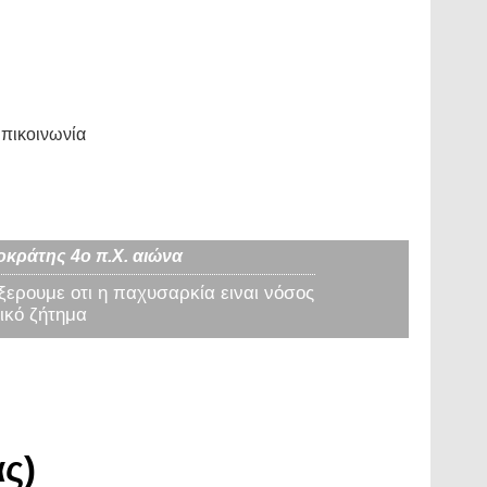
πικοινωνία
οκράτης 4ο π.Χ. αιώνα
 ξερουμε οτι η παχυσαρκία ειναι νόσος
ικό ζήτημα
ς)