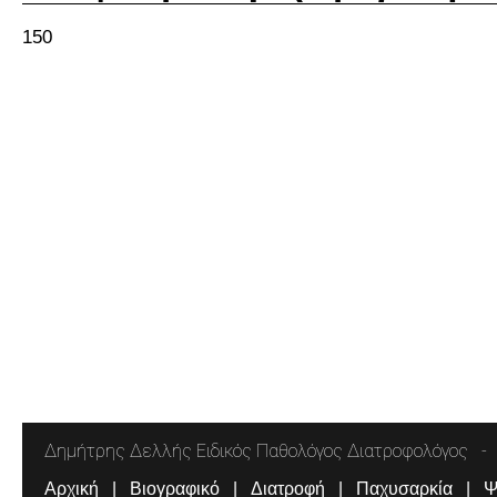
150
Δημήτρης Δελλής Ειδικός Παθολόγος Διατροφολόγος
Αρχική
Βιογραφικό
Διατροφή
Παχυσαρκία
Ψ