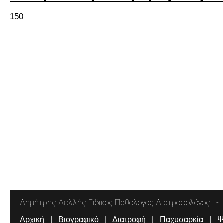
150
Δημήτρης Δελλής Ειδικός Παθολόγος Διατροφολόγος
Αρχική
Βιογραφικό
Διατροφή
Παχυσαρκία
Ψ