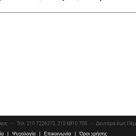
όγος
Τηλ: 210 7226272, 210 6810 700
Δευτέρα έως Πέμπ
ία
Ψυχολογία
Επικοινωνία
Όροι χρήσης