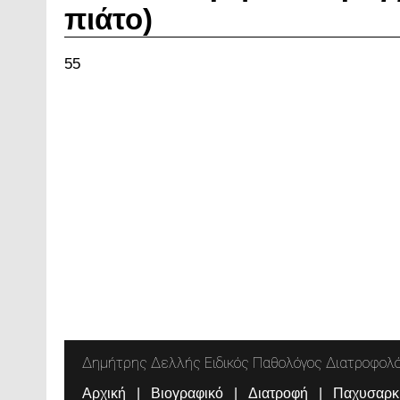
πιάτο)
55
Δημήτρης Δελλής Ειδικός Παθολόγος Διατροφολ
Αρχική
Βιογραφικό
Διατροφή
Παχυσαρκ