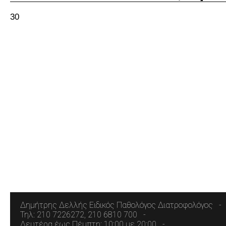
30
Δημήτρης Δελλής Ειδικός Παθολόγος Διατροφολόγος
Τηλ: 210 7226272, 210 6810 700
Δευτέρα έως Πέμπτη: 10:00 με 20:00