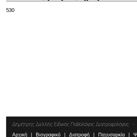
530
Δημήτρης Δελλής Ειδικός Παθολόγος Διατροφολόγος
Αρχική
Βιογραφικό
Διατροφή
Παχυσαρκία
Ψ