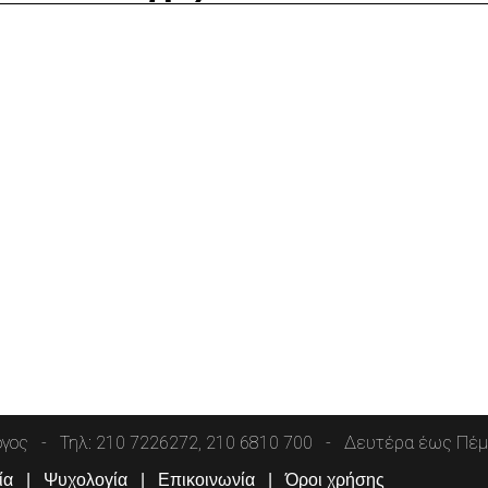
όγος
Τηλ: 210 7226272, 210 6810 700
Δευτέρα έως Πέμπ
ία
Ψυχολογία
Επικοινωνία
Όροι χρήσης