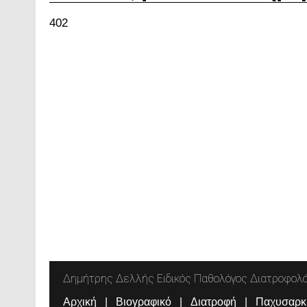
402
Δημήτρης Δελλής Ειδικός Παθολόγος Διατροφολ
Αρχική
Βιογραφικό
Διατροφή
Παχυσαρκ