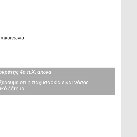
πικοινωνία
οκράτης 4ο π.Χ. αιώνα
 ξερουμε οτι η παχυσαρκία ειναι νόσος
ικό ζήτημα