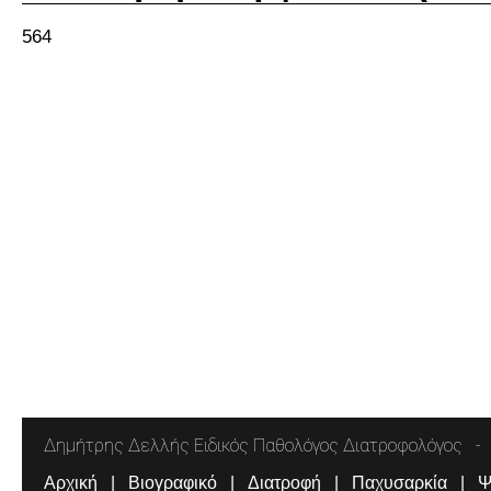
564
Δημήτρης Δελλής Ειδικός Παθολόγος Διατροφολόγος
Αρχική
Βιογραφικό
Διατροφή
Παχυσαρκία
Ψ