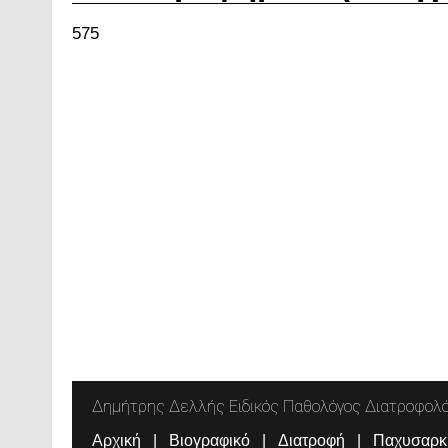
575
Δημήτρης Δελλής Ειδικός Παθολόγος Διατροφολ
Αρχική
Βιογραφικό
Διατροφή
Παχυσαρκ