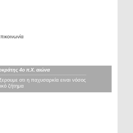
πικοινωνία
οκράτης 4ο π.Χ. αιώνα
 ξερουμε οτι η παχυσαρκία ειναι νόσος
ικό ζήτημα