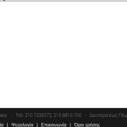
όγος
Τηλ: 210 7226272, 210 6810 700
Δευτέρα έως Πέμπ
ία
Ψυχολογία
Επικοινωνία
Όροι χρήσης