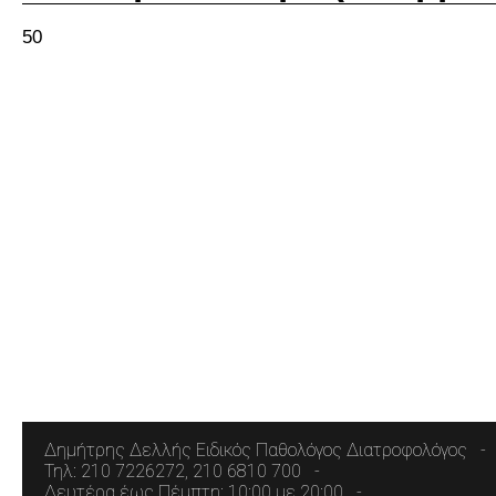
50
Δημήτρης Δελλής Ειδικός Παθολόγος Διατροφολόγος
Τηλ: 210 7226272, 210 6810 700
Δευτέρα έως Πέμπτη: 10:00 με 20:00