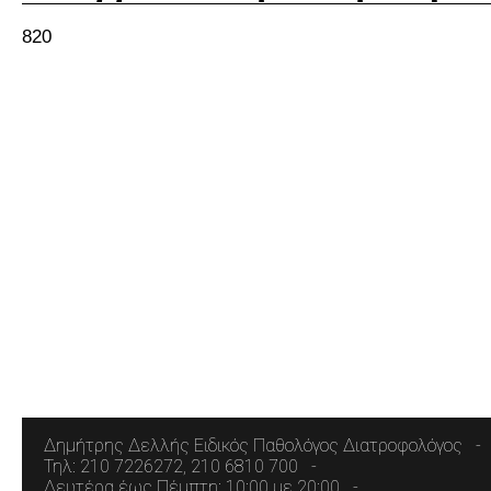
820
Δημήτρης Δελλής Ειδικός Παθολόγος Διατροφολόγος
Τηλ: 210 7226272, 210 6810 700
Δευτέρα έως Πέμπτη: 10:00 με 20:00