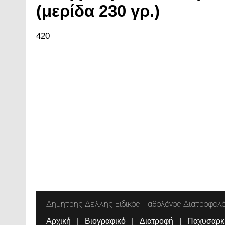
(μερίδα 230 γρ.)
420
Δημήτρης Δελλής Ειδικός Παθολόγος Διατροφολ
Αρχική
Βιογραφικό
Διατροφή
Παχυσαρκ