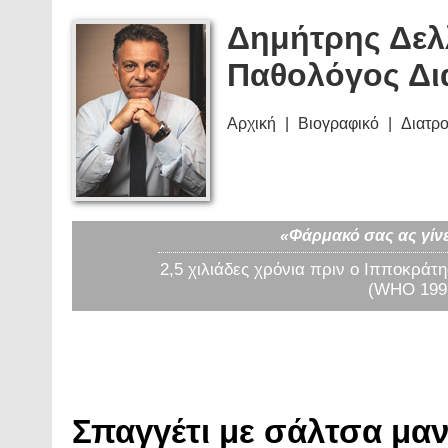
Δημήτρης Δελ
Παθολόγος Δι
Αρχική
Βιογραφικό
Διατρ
«Φάρμακό σας ας γίνε
2,5 χιλιάδες χρόνια πριν ο Ιπποκράτη
(WHO 1997
Σπαγγέτι με σάλτσα μανι