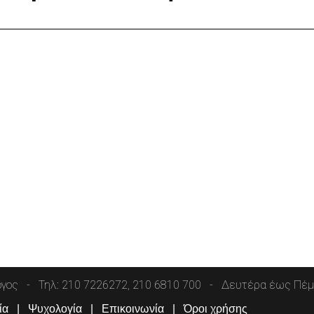
όγος
Τηλ: 210 7226272, 210 6810 700
Δευτέρα έως Πέμπ
ία
Ψυχολογία
Επικοινωνία
Όροι χρήσης