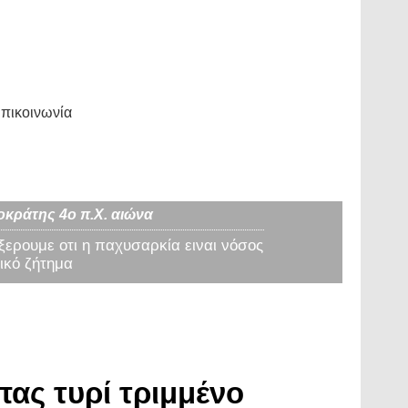
πικοινωνία
οκράτης 4ο π.Χ. αιώνα
 ξερουμε οτι η παχυσαρκία ειναι νόσος
ικό ζήτημα
πας τυρί τριμμένο