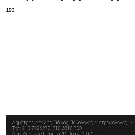
190
Δημήτρης Δελλής Ειδικός Παθολόγος Διατροφολόγος
Τηλ: 210 7226272, 210 6810 700
Δευτέρα έως Πέμπτη: 10:00 με 20:00