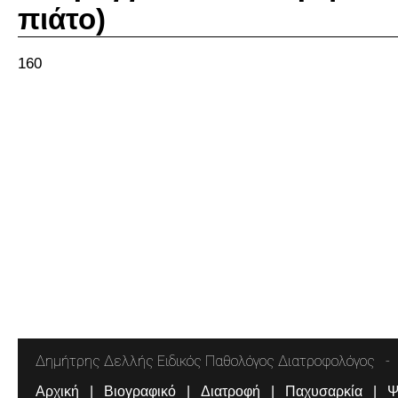
πιάτο)
160
Δημήτρης Δελλής Ειδικός Παθολόγος Διατροφολόγος
Αρχική
Βιογραφικό
Διατροφή
Παχυσαρκία
Ψ