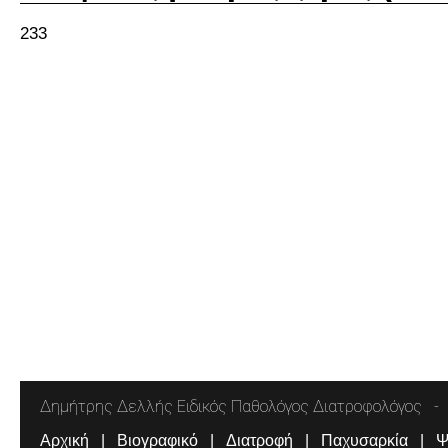
233
Δημήτρης Δελλής Ειδικός Παθολόγος Διατροφολόγος
Αρχική
Βιογραφικό
Διατροφή
Παχυσαρκία
Ψ