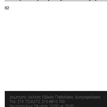
82
Δημήτρης Δελλής Ειδικός Παθολόγος Διατροφολόγος
Τηλ: 210 7226272, 210 6810 700
Δευτέρα έως Πέμπτη: 10:00 με 20:00