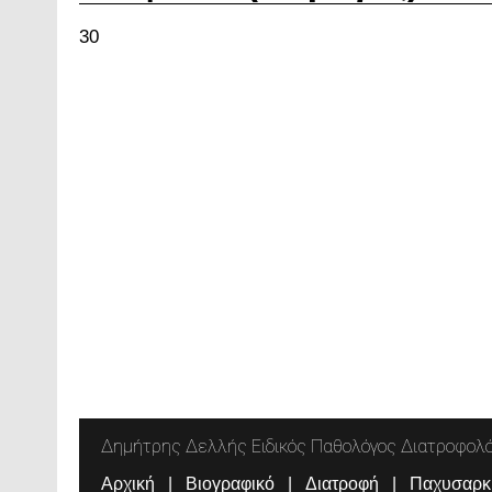
30
Δημήτρης Δελλής Ειδικός Παθολόγος Διατροφολ
Αρχική
Βιογραφικό
Διατροφή
Παχυσαρκ