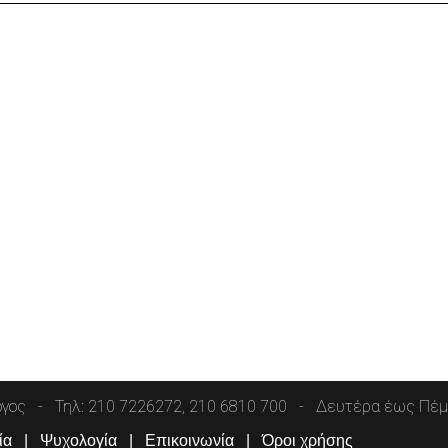
όγος
Τηλ: 210 7226272, 210 6810 700
Δευτέρα έως Πέμπ
ία
Ψυχολογία
Επικοινωνία
Όροι χρήσης