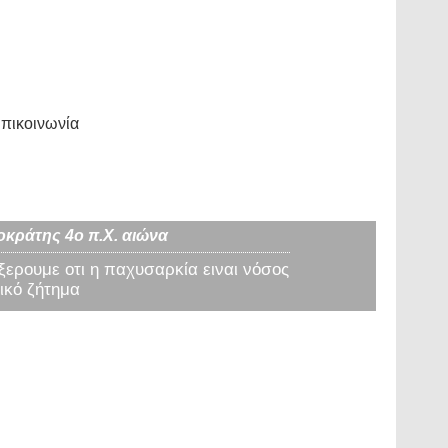
πικοινωνία
οκράτης 4ο π.Χ. αιώνα
 ξερουμε οτι η παχυσαρκία ειναι νόσος
ικό ζήτημα