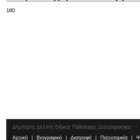
180
Δημήτρης Δελλής Ειδικός Παθολόγος Διατροφολόγος
Αρχική
Βιογραφικό
Διατροφή
Παχυσαρκία
Ψ