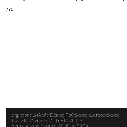
770
Δημήτρης Δελλής Ειδικός Παθολόγος Διατροφολόγος
Τηλ: 210 7226272, 210 6810 700
Δευτέρα έως Πέμπτη: 10:00 με 20:00