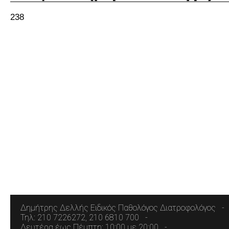
238
Δημήτρης Δελλής Ειδικός Παθολόγος Διατροφολόγος
Τηλ: 210 7226272, 210 6810 700
Δευτέρα έως Πέμπτη: 10:00 με 20:00