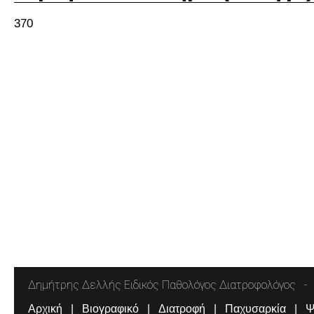
370
Δημήτρης Δελλής Ειδικός Παθολόγος Διατροφολόγος
Αρχική
Βιογραφικό
Διατροφή
Παχυσαρκία
Ψ