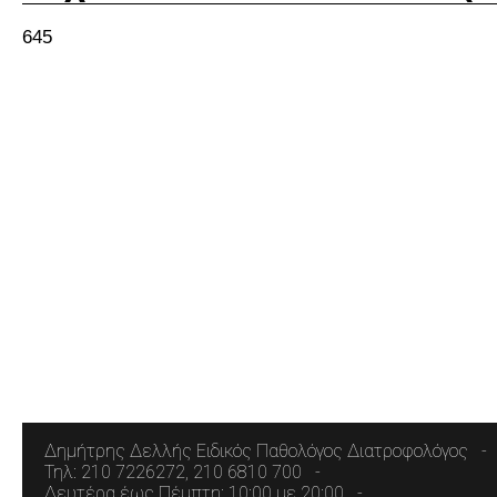
645
Δημήτρης Δελλής Ειδικός Παθολόγος Διατροφολόγος
Τηλ: 210 7226272, 210 6810 700
Δευτέρα έως Πέμπτη: 10:00 με 20:00