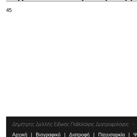
45
Δημήτρης Δελλής Ειδικός Παθολόγος Διατροφολόγος
Αρχική
Βιογραφικό
Διατροφή
Παχυσαρκία
Ψ