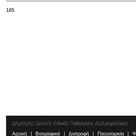
185
Δημήτρης Δελλής Ειδικός Παθολόγος Διατροφολόγος
Αρχική
Βιογραφικό
Διατροφή
Παχυσαρκία
Ψ