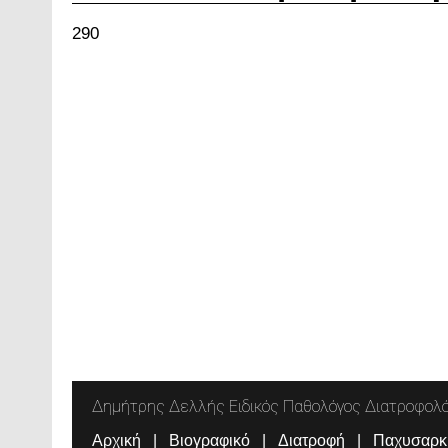
290
Δημήτρης Δελλής Ειδικός Παθολόγος Διατροφολ
Αρχική
Βιογραφικό
Διατροφή
Παχυσαρκ