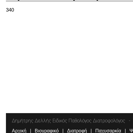
340
Δημήτρης Δελλής Ειδικός Παθολόγος Διατροφολόγος
Αρχική
Βιογραφικό
Διατροφή
Παχυσαρκία
Ψ