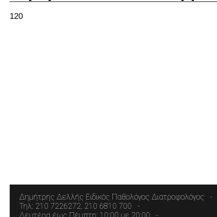
120
Δημήτρης Δελλής Ειδικός Παθολόγος Διατροφολόγος
Τηλ: 210 7226272, 210 6810 700
Δευτέρα έως Πέμπτη: 10:00 με 20:00