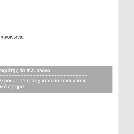
πικοινωνία
οκράτης 4ο π.Χ. αιώνα
 ξερουμε οτι η παχυσαρκία ειναι νόσος
ικό ζήτημα