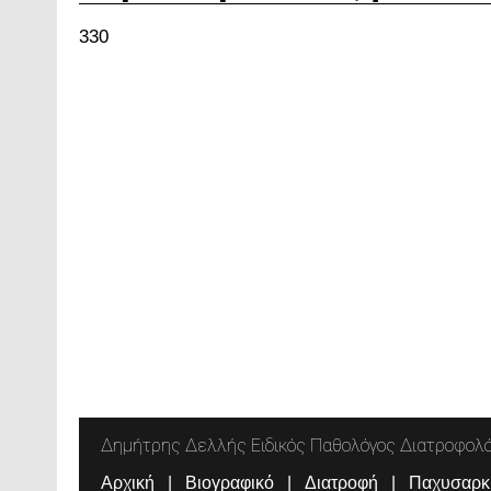
330
Δημήτρης Δελλής Ειδικός Παθολόγος Διατροφολ
Αρχική
Βιογραφικό
Διατροφή
Παχυσαρκ