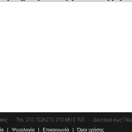
όγος
Τηλ: 210 7226272, 210 6810 700
Δευτέρα έως Πέμπ
ία
Ψυχολογία
Επικοινωνία
Όροι χρήσης