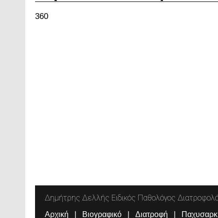
360
Δημήτρης Δελλής Ειδικός Παθολόγος Διατροφολ
Αρχική
Βιογραφικό
Διατροφή
Παχυσαρκ