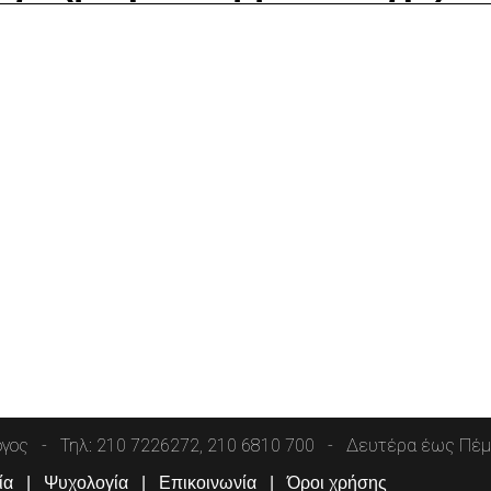
όγος
Τηλ: 210 7226272, 210 6810 700
Δευτέρα έως Πέμπ
ία
Ψυχολογία
Επικοινωνία
Όροι χρήσης