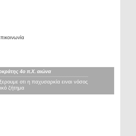
πικοινωνία
οκράτης 4ο π.Χ. αιώνα
 ξερουμε οτι η παχυσαρκία ειναι νόσος
ικό ζήτημα