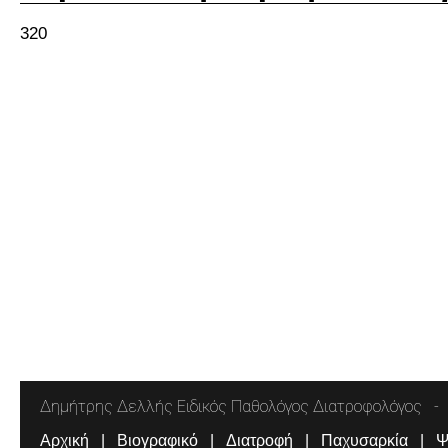
320
Δημήτρης Δελλής Ειδικός Παθολόγος Διατροφολόγος
Αρχική
Βιογραφικό
Διατροφή
Παχυσαρκία
Ψ