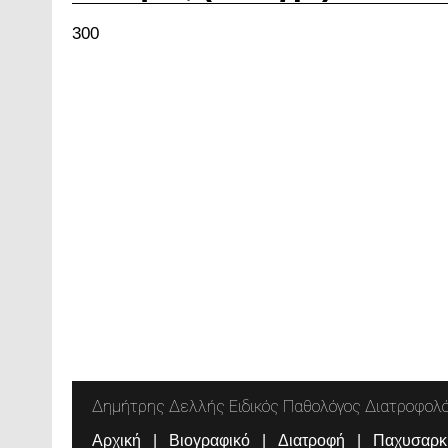
300
Δημήτρης Δελλής Ειδικός Παθολόγος Διατροφολ
Αρχική
Βιογραφικό
Διατροφή
Παχυσαρκ