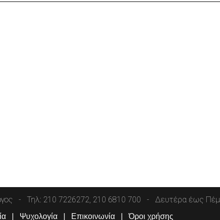
όγος
Τηλ: 210 7226272, 210 6810 700
Δευτέρα έως Πέμπ
ία
Ψυχολογία
Επικοινωνία
Όροι χρήσης