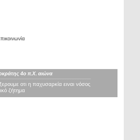
πικοινωνία
οκράτης 4ο π.Χ. αιώνα
 ξερουμε οτι η παχυσαρκία ειναι νόσος
ικό ζήτημα