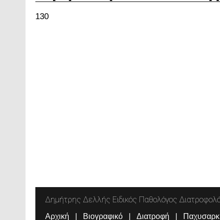
130
Δημήτρης Δελλής Ειδικός Παθολόγος Διατροφολ
Αρχική
Βιογραφικό
Διατροφή
Παχυσαρκ