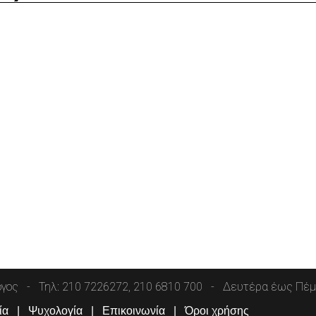
όγος
Τηλ: 210 7226272, 210 6810 700
Δευτέρα έως Πέμπ
ία
Ψυχολογία
Επικοινωνία
Όροι χρήσης