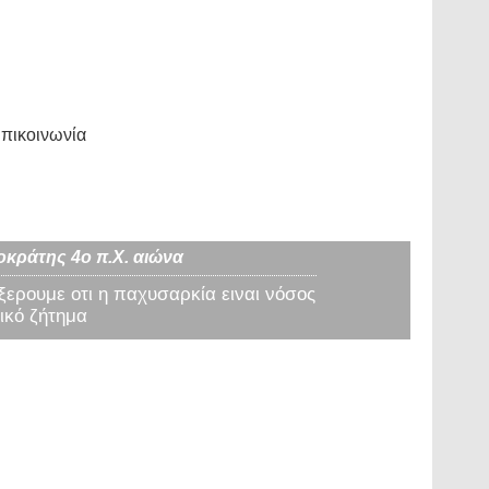
πικοινωνία
οκράτης 4ο π.Χ. αιώνα
 ξερουμε οτι η παχυσαρκία ειναι νόσος
ικό ζήτημα