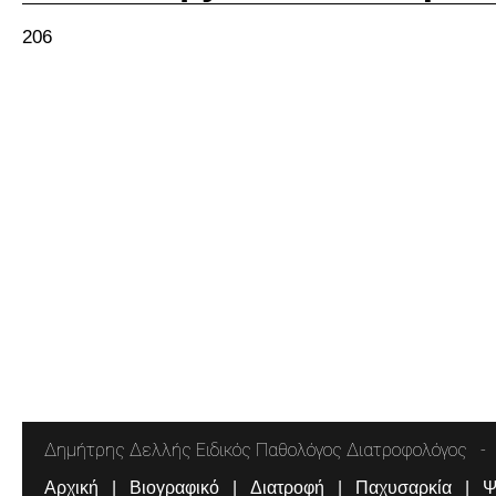
206
Δημήτρης Δελλής Ειδικός Παθολόγος Διατροφολόγος
Αρχική
Βιογραφικό
Διατροφή
Παχυσαρκία
Ψ