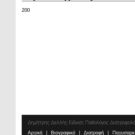
200
Δημήτρης Δελλής Ειδικός Παθολόγος Διατροφολ
Αρχική
Βιογραφικό
Διατροφή
Παχυσαρκ