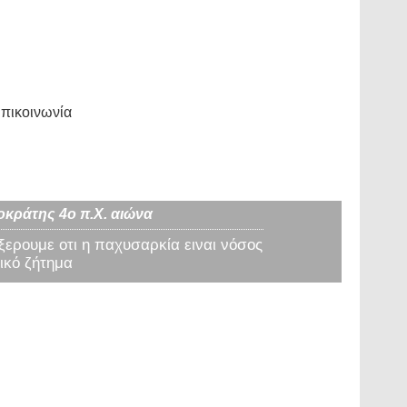
πικοινωνία
οκράτης 4ο π.Χ. αιώνα
 ξερουμε οτι η παχυσαρκία ειναι νόσος
ικό ζήτημα