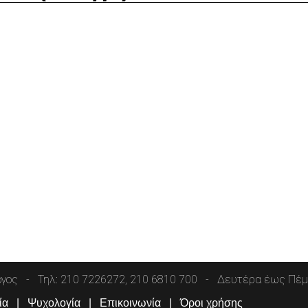
όγος
Τηλ: 210 7226272, 210 6810 700
Δευτέρα έως Πέμπ
ία
Ψυχολογία
Επικοινωνία
Όροι χρήσης