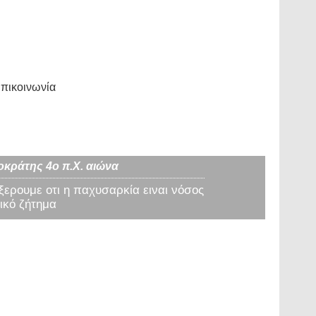
πικοινωνία
οκράτης 4ο π.Χ. αιώνα
 ξερουμε οτι η παχυσαρκία ειναι νόσος
ικό ζήτημα