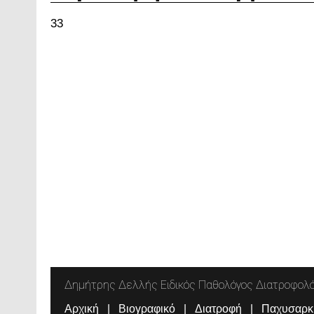
33
Δημήτρης Δελλής Ειδικός Παθολόγος Διατροφολ
Αρχική
Βιογραφικό
Διατροφή
Παχυσαρκ