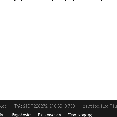
όγος
Τηλ: 210 7226272, 210 6810 700
Δευτέρα έως Πέμπ
ία
Ψυχολογία
Επικοινωνία
Όροι χρήσης