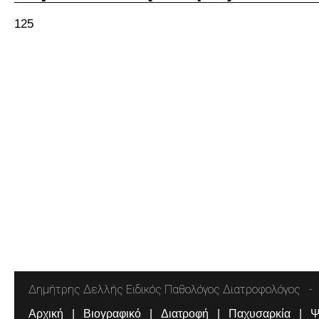
125
Δημήτρης Δελλής Ειδικός Παθολόγος Διατροφολόγος
Αρχική
Βιογραφικό
Διατροφή
Παχυσαρκία
Ψ