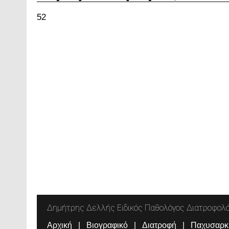
52
Δημήτρης Δελλής Ειδικός Παθολόγος Διατροφολ
Αρχική
Βιογραφικό
Διατροφή
Παχυσαρκ