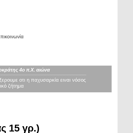
πικοινωνία
οκράτης 4ο π.Χ. αιώνα
 ξερουμε οτι η παχυσαρκία ειναι νόσος
ικό ζήτημα
 15 γρ.)