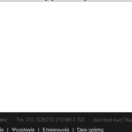
όγος
Τηλ: 210 7226272, 210 6810 700
Δευτέρα έως Πέμπ
ία
Ψυχολογία
Επικοινωνία
Όροι χρήσης