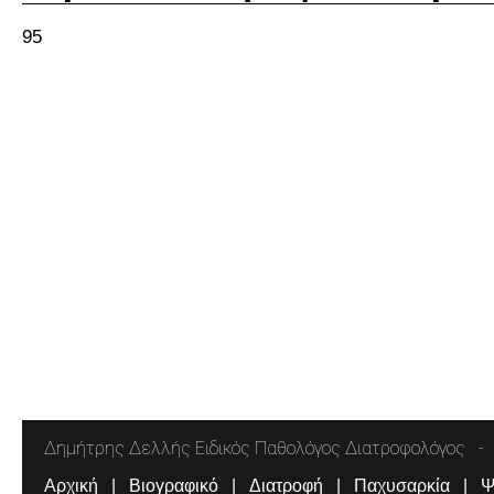
95
Δημήτρης Δελλής Ειδικός Παθολόγος Διατροφολόγος
Αρχική
Βιογραφικό
Διατροφή
Παχυσαρκία
Ψ