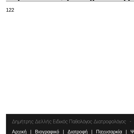
122
Δημήτρης Δελλής Ειδικός Παθολόγος Διατροφολόγος
Αρχική
Βιογραφικό
Διατροφή
Παχυσαρκία
Ψ