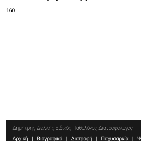
160
Δημήτρης Δελλής Ειδικός Παθολόγος Διατροφολόγος
Αρχική
Βιογραφικό
Διατροφή
Παχυσαρκία
Ψ