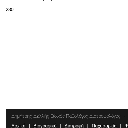
230
Δημήτρης Δελλής Ειδικός Παθολόγος Διατροφολόγος
Αρχική
Βιογραφικό
Διατροφή
Παχυσαρκία
Ψ