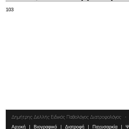
103
Δημήτρης Δελλής Ειδικός Παθολόγος Διατροφολόγος
Αρχική
Βιογραφικό
Διατροφή
Παχυσαρκία
Ψ